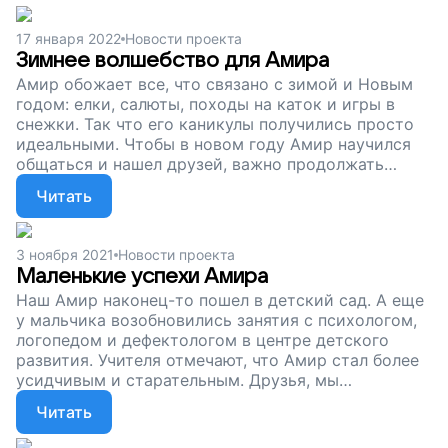
17 января 2022
Новости проекта
Зимнее волшебство для Амира
Амир обожает все, что связано с зимой и Новым
годом: елки, салюты, походы на каток и игры в
снежки. Так что его каникулы получились просто
идеальными. Чтобы в новом году Амир научился
общаться и нашел друзей, важно продолжать
занятия с педагогами и психологами. Давайте
Читать
откроем Амиру и другим ребятам целый мир
возможностей!
3 ноября 2021
Новости проекта
Маленькие успехи Амира
Наш Амир наконец-то пошел в детский сад. А еще
у мальчика возобновились занятия с психологом,
логопедом и дефектологом в центре детского
развития. Учителя отмечают, что Амир стал более
усидчивым и старательным. Друзья, мы
продолжаем сбор в поддержку нашего Центра
Читать
развития. Пусть у Амира и других особых ребят
будет больше возможностей!