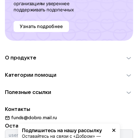
организациям увереннее
поддерживать подопечных
Узнать подробнее
О продукте
О проекте VK Добро
Категории помощи
Отчеты VK Добро
Детям
Использование материалов
Полезные ссылки
Взрослым
Обратная связь
Найти фонд
Пожилым
Контакты
Для НКО
Волонтеры
Животным
funds@dobro.mail.ru
Партнерам
Добрый день
Оставайтесь с нами
Природе
Подпишитесь на нашу рассылку
Истории
Оставайтесь на связи с «Добром» — 
Культуре