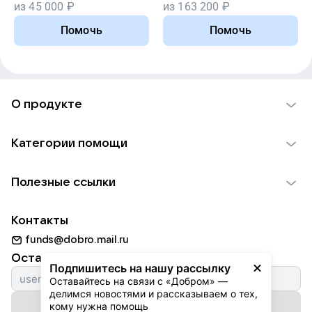
из
45 000
₽
из
163 200
₽
Помочь
Помочь
О продукте
О проекте VK Добро
Категории помощи
Отчеты VK Добро
Детям
Использование материалов
Полезные ссылки
Взрослым
Обратная связь
Найти фонд
Пожилым
Контакты
Для НКО
Волонтеры
Животным
funds@dobro.mail.ru
Партнерам
Добрый день
Оставайтесь с нами
Природе
Подпишитесь на нашу рассылку
Истории
Оставайтесь на связи с «Добром» — 
Культуре
делимся новостями и рассказываем о тех, 
Автоплатежи
Подписаться на рассылку
Фондам
кому нужна помощь