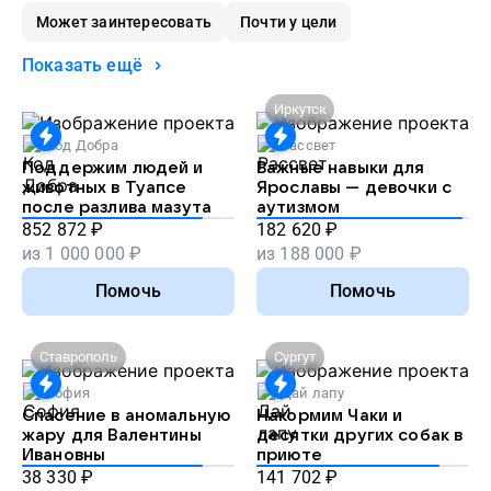
Может заинтересовать
Почти у цели
Показать ещё
Иркутск
Код Добра
Рассвет
Поддержим людей и
Важные навыки для
животных в Туапсе
Ярославы — девочки с
после разлива мазута
аутизмом
852 872
₽
182 620
₽
из
1 000 000
₽
из
188 000
₽
Помочь
Помочь
Ставрополь
Сургут
София
Дай лапу
Спасение в аномальную
Накормим Чаки и
жару для Валентины
десятки других собак в
Ивановны
приюте
38 330
₽
141 702
₽