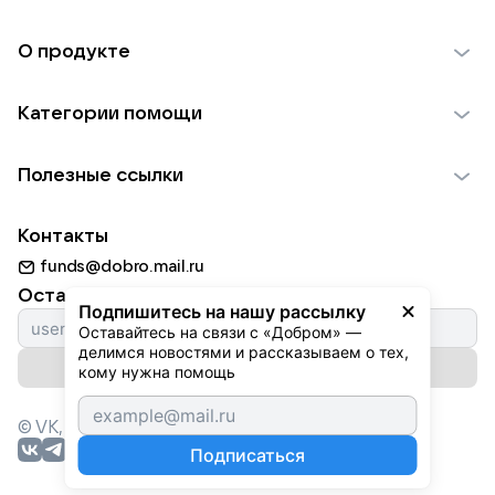
О продукте
О проекте VK Добро
Категории помощи
Отчеты VK Добро
Детям
Использование материалов
Полезные ссылки
Взрослым
Обратная связь
Найти фонд
Пожилым
Контакты
Для НКО
Волонтеры
Животным
funds@dobro.mail.ru
Партнерам
Добрый день
Оставайтесь с нами
Природе
Подпишитесь на нашу рассылку
Истории
Оставайтесь на связи с «Добром» — 
Культуре
делимся новостями и рассказываем о тех, 
Автоплатежи
Подписаться на рассылку
Фондам
кому нужна помощь
© VK,
2026
г. Все права защищены.
Подписаться