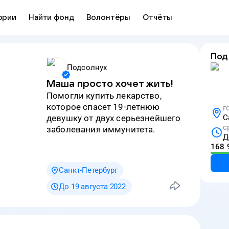
ории
Найти фонд
Волонтёры
Отчёты
Под
Подсолнух
Маша просто хочет жить!
Помогли купить лекарство,
которое спасет 19-летнюю
г
девушку от двух серьезнейшего
С
с
заболевания иммунитета.
Д
168 
Санкт-Петербург
До 19 августа 2022