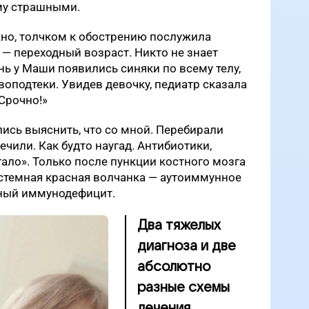
му страшными.
жно, толчком к обострению послужила
— переходный возраст. Никто не знает
нь у Маши появились синяки по всему телу,
оподтеки. Увидев девочку, педиатр сказала
 Срочно!»
ись выяснить, что со мной. Перебирали
ечили. Как будто наугад. Антибиотики,
ало». Только после пункции костного мозга
истемная красная волчанка — аутоиммунное
чный иммунодефицит.
Два тяжелых
диагноза и две
абсолютно
разные схемы
лечения.