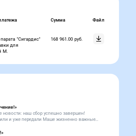
платежа
Сумма
Файл
парата "Сигардис"
168 961.00
руб.
авки для
 М.
чение!
»
ые новости: наш сбор успешно завершен!
оддержат ее иммунитет и не дадут развиться
о сердца благодарим вас за помощь. Спасибо
!
»