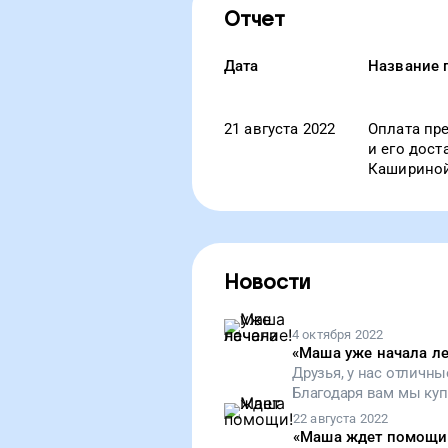
Отчет
Дата
Название 
21 августа 2022
Оплата пре
и его дост
Кашириной
Новости
4 октября 2022
«
Маша уже начала ле
Друзья, у нас отличн
Благодаря вам мы купили и уже передали Маше жизненно важные
препараты, которые п
22 августа 2022
осложнениям. От всег
«
Маша ждет помощи