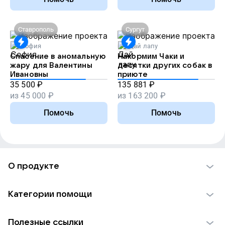
Ставрополь
Сургут
София
Дай лапу
Спасение в аномальную
Накормим Чаки и
жару для Валентины
десятки других собак в
Ивановны
приюте
35 500
₽
135 881
₽
из
45 000
₽
из
163 200
₽
Помочь
Помочь
О продукте
О проекте VK Добро
Категории помощи
Отчеты VK Добро
Детям
Использование материалов
Полезные ссылки