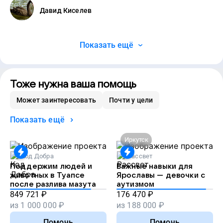
Давид Киселев
Показать ещё
Тоже нужна ваша помощь
Может заинтересовать
Почти у цели
Показать ещё
Иркутск
Код Добра
Рассвет
Поддержим людей и
Важные навыки для
животных в Туапсе
Ярославы — девочки с
после разлива мазута
аутизмом
849 721
₽
176 470
₽
из
1 000 000
₽
из
188 000
₽
Помочь
Помочь