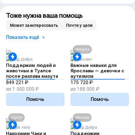
Тоже нужна ваша помощь
Может заинтересовать
Почти у цели
Показать ещё
Иркутск
Код Добра
Рассвет
Поддержим людей и
Важные навыки для
животных в Туапсе
Ярославы — девочки с
после разлива мазута
аутизмом
849 221
₽
175 720
₽
из
1 000 000
₽
из
188 000
₽
Помочь
Помочь
Сургут
Москва
Дай лапу
Код Добра
Накормим Чаки и
Поддержим