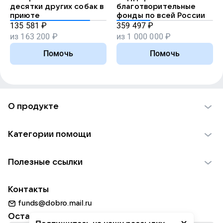
десятки других собак в
благотворительные
приюте
фонды по всей России
135 581
₽
359 497
₽
из
163 200
₽
из
1 000 000
₽
Помочь
Помочь
О продукте
О проекте VK Добро
Категории помощи
Отчеты VK Добро
Детям
Использование материалов
Полезные ссылки
Взрослым
Обратная связь
Найти фонд
Пожилым
Контакты
Для НКО
Волонтеры
Животным
funds@dobro.mail.ru
Партнерам
Добрый день
Оставайтесь с нами
Природе