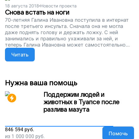
18 августа 2018
Новости проекта
Снова встать на ноги
70-летняя Галина Ивановна поступила в интернат
после третьего инсульта. Сначала она не могла
даже поднять голову и держать ложку. С ней
занимались и правильно ухаживали за ней, и
теперь Галина Ивановна может самостоятельно
сидеть на краю кровати, самостоятельно есть.
Читать
Сейчас мы собираем деньги на оплату сиделки для
другой нашей подопечной, Людмилы Евгеньевны. У
нее серьезное неизлечимое заболевание, и она
осталась практически беспомощна. Помогите
Людмиле Евгеньевне жить, как мы: по утрам
Нужна ваша помощь
вставать с кровати, завтракать, перед выходом из
дома наносить макияж и прихорашиваться.
Поддержим людей и
Поддержите наш проект!
животных в Туапсе после
разлива мазута
846 594
руб.
Помочь
из
1 000 000
руб.