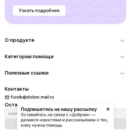
Узнать подробнее
О продукте
О проекте VK Добро
Категории помощи
Отчеты VK Добро
Детям
Использование материалов
Полезные ссылки
Взрослым
Обратная связь
Найти фонд
Пожилым
Контакты
Для НКО
Волонтеры
Животным
funds@dobro.mail.ru
Партнерам
Добрый день
Оставайтесь с нами
Природе
Подпишитесь на нашу рассылку
Истории
Оставайтесь на связи с «Добром» — 
Культуре
делимся новостями и рассказываем о тех, 
Автоплатежи
Подписаться на рассылку
Фондам
кому нужна помощь