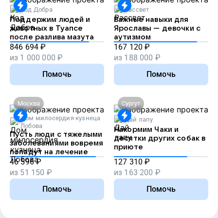
Код Добра
Рассвет
Поддержим людей и
Важные навыки для
животных в Туапсе
Ярославы — девочки с
после разлива мазута
аутизмом
846 694
₽
167 120
₽
из
1 000 000
₽
из
188 000
₽
Помочь
Помочь
Москва
Сургут
Дом милосердия кузнеца
Дай лапу
Лобова
Накормим Чаки и
Пусть люди с тяжелыми
десятки других собак в
заболеваниями вовремя
приюте
попадут на лечение
46 596
₽
127 310
₽
из
51 150
₽
из
163 200
₽
Помочь
Помочь