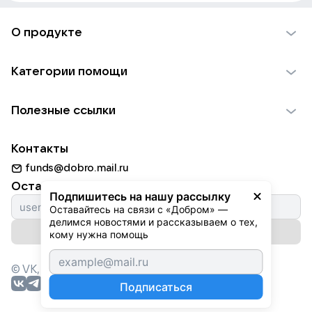
О продукте
О проекте VK Добро
Категории помощи
Отчеты VK Добро
Детям
Использование материалов
Полезные ссылки
Взрослым
Обратная связь
Найти фонд
Пожилым
Контакты
Для НКО
Волонтеры
Животным
funds@dobro.mail.ru
Партнерам
Добрый день
Оставайтесь с нами
Природе
Подпишитесь на нашу рассылку
Истории
Оставайтесь на связи с «Добром» — 
Культуре
делимся новостями и рассказываем о тех, 
Автоплатежи
Подписаться на рассылку
Фондам
кому нужна помощь
© VK,
2026
г. Все права защищены.
Подписаться