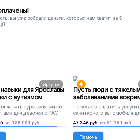
оплачены!
ость: вы уже собрали деньги, которых нам хватит на 5
ЦП!
Иркутск
навыки для Ярославы
Пусть люди с тяжелы
ки с аутизмом
заболеваниями вовре
попадут на лечение
оплатить курс занятий со
Помогаем
оплатить услуги
тами для девочки с РАС
санитарного автомобиля д
перевозки тяжелобольных 
б.
из
188 000
руб.
47 346
руб.
из
51 150
руб.
Помочь