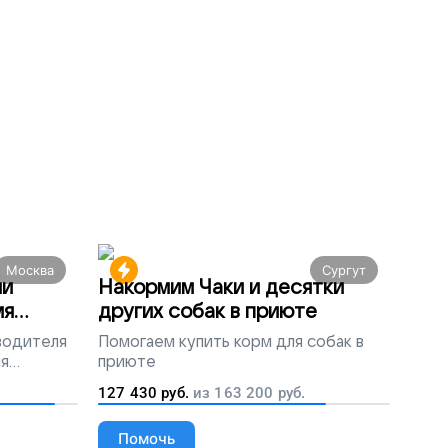
Москва
Сургут
ми
Накормим Чаки и десятки
мя
других собак в приюте
 водителя
Помогаем
купить корм для собак в
ля
приюте
людей
127 430
руб.
из
163 200
руб.
Помочь