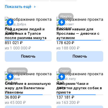
Показать ещё
Иркутск
Код Добра
Рассвет
Поддержим людей и
Важные навыки для
животных в Туапсе
Ярославы — девочки с
после разлива мазута
аутизмом
851 021
₽
178 620
₽
из
1 000 000
₽
из
188 000
₽
Помочь
Помочь
Ставрополь
Сургут
София
Дай лапу
Спасение в аномальную
Накормим Чаки и
жару для Валентины
десятки других собак в
Ивановны
приюте
36 800
₽
137 181
₽
из
45 000
₽
из
163 200
₽