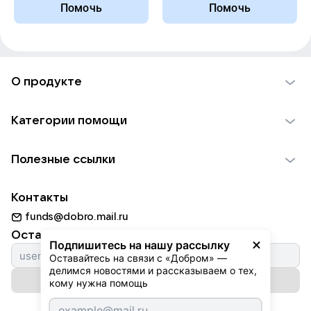
Помочь
Помочь
О продукте
О проекте VK Добро
Категории помощи
Отчеты VK Добро
Детям
Использование материалов
Полезные ссылки
Взрослым
Обратная связь
Найти фонд
Пожилым
Контакты
Для НКО
Волонтеры
Животным
funds@dobro.mail.ru
Партнерам
Добрый день
Оставайтесь с нами
Природе
Подпишитесь на нашу рассылку
Истории
Оставайтесь на связи с «Добром» — 
Культуре
делимся новостями и рассказываем о тех, 
Автоплатежи
Подписаться на рассылку
Фондам
кому нужна помощь