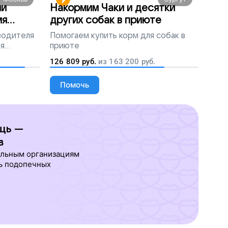
ми
Накормим Чаки и десятки
мя
других собак в приюте
 водителя
Помогаем
купить корм для собак в
ля
приюте
людей
126 809
руб.
из
163 200
руб.
Помочь
щь —
в
ельным организациям
ь подопечных