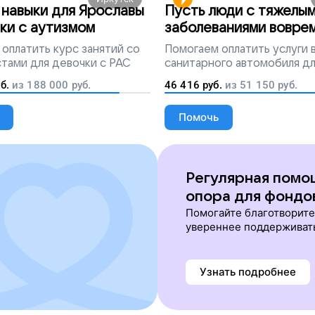
навыки для Ярославы
Пусть люди с тяжелы
ки с аутизмом
заболеваниями вовре
попадут на лечение
оплатить курс занятий со
Помогаем
оплатить услуги
тами для девочки с РАС
санитарного автомобиля д
перевозки тяжелобольных 
б.
из
188 000
руб.
46 416
руб.
из
51 150
руб.
Помочь
Регулярная помо
опора для фондо
Помогайте благотворит
увереннее поддерживат
Узнать подробнее