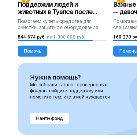
Поддержим людей и
Важные 
животных в Туапсе после
— девоч
разлива мазута
Помогаем
купить средства для
Помогаем
очистки, защитное оборудование,
специалис
лекарства, корм и предметы первой
844 674
руб.
из
1 000 000
руб.
160 270
ру
необходимости
Помочь
Помочь
Нужна помощь?
Мы собрали каталог проверенных
фондов: найдите поддержку или
помогите тем, кто в ней нуждается
Найти фонд