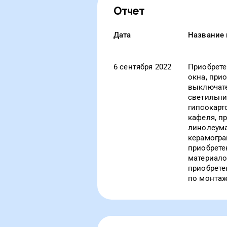
Отчет
Дата
Название 
6 сентября 2022
Приобрете
окна, при
выключате
светильни
гипсокарт
кафеля, п
линолеума
керамогра
приобрете
материало
приобрете
по монтаж