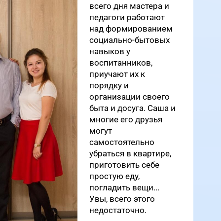
всего дня мастера и
педагоги работают
над формированием
социально-бытовых
навыков у
воспитанников,
приучают их к
порядку и
организации своего
быта и досуга. Саша и
многие его друзья
могут
самостоятельно
убраться в квартире,
приготовить себе
простую еду,
погладить вещи...
Увы, всего этого
недостаточно.