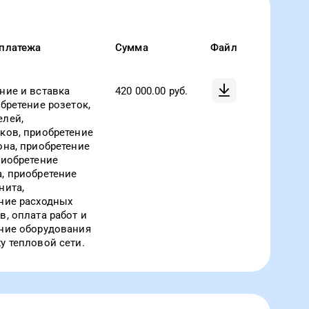
платежа
Сумма
Файл
ние и вставка
420 000.00
руб.
обретение розеток,
лей,
ков, приобретение
она, приобретение
риобретение
, приобретение
нита,
ние расходных
в, оплата работ и
ние оборудования
у тепловой сети.