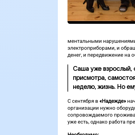
ментальными нарушениями н
электроприборами, и обра
денег, и передвижение на 
Саша уже взрослый, 
присмотра, самостоя
неделю, жизнь. Но е
С сентября в
«Надежде»
нач
организации нужно оборудо
сопровождаемого проживан
уже есть, однако работа пр
Необходимо: