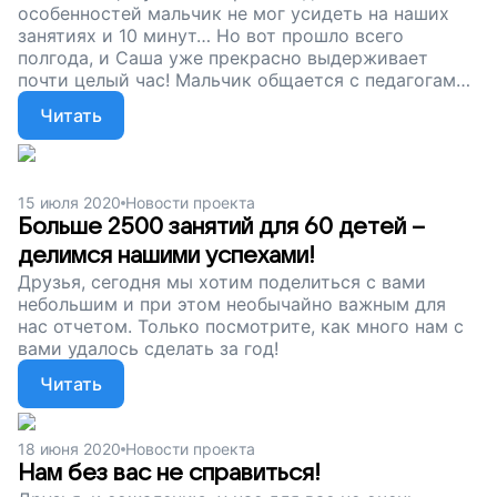
особенностей мальчик не мог усидеть на наших
занятиях и 10 минут… Но вот прошло всего
полгода, и Саша уже прекрасно выдерживает
почти целый час! Мальчик общается с педагогами,
отвечает на вопросы, решает несложные задачки...
Читать
Поддерживайте наш проект, друзья! Давайте
поможем особым детям полнее раскрывать свой
внутренний мир!
15 июля 2020
Новости проекта
Больше 2500 занятий для 60 детей –
делимся нашими успехами!
Друзья, сегодня мы хотим поделиться с вами
небольшим и при этом необычайно важным для
нас отчетом. Только посмотрите, как много нам с
вами удалось сделать за год!
Читать
18 июня 2020
Новости проекта
Нам без вас не справиться!