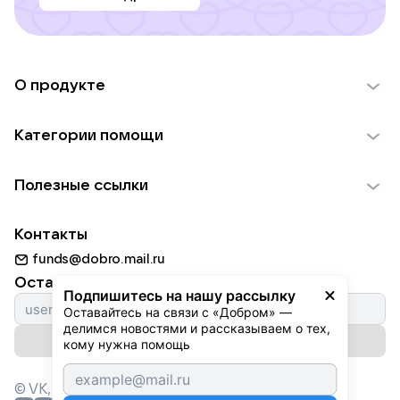
О продукте
О проекте VK Добро
Категории помощи
Отчеты VK Добро
Детям
Использование материалов
Полезные ссылки
Взрослым
Обратная связь
Найти фонд
Пожилым
Контакты
Для НКО
Волонтеры
Животным
funds@dobro.mail.ru
Партнерам
Добрый день
Оставайтесь с нами
Природе
Подпишитесь на нашу рассылку
Истории
Оставайтесь на связи с «Добром» — 
Культуре
делимся новостями и рассказываем о тех, 
Автоплатежи
Подписаться на рассылку
Фондам
кому нужна помощь
© VK,
2026
г. Все права защищены.