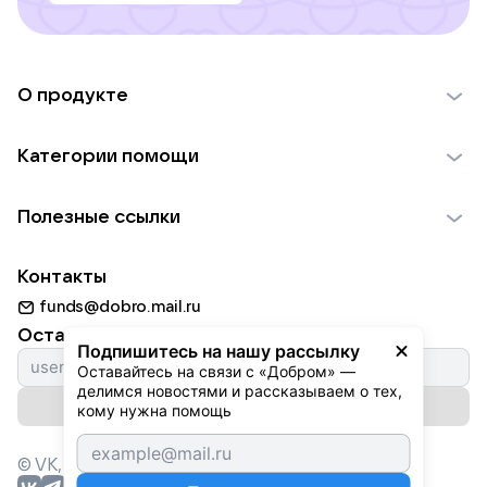
О продукте
О проекте VK Добро
Категории помощи
Отчеты VK Добро
Детям
Использование материалов
Полезные ссылки
Взрослым
Обратная связь
Найти фонд
Пожилым
Контакты
Для НКО
Волонтеры
Животным
funds@dobro.mail.ru
Партнерам
Добрый день
Оставайтесь с нами
Природе
Подпишитесь на нашу рассылку
Истории
Оставайтесь на связи с «Добром» — 
Культуре
делимся новостями и рассказываем о тех, 
Автоплатежи
Подписаться на рассылку
Фондам
кому нужна помощь
© VK,
2026
г. Все права защищены.