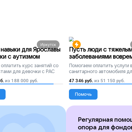
Иркутск
навыки для Ярославы
Пусть люди с тяжелы
ки с аутизмом
заболеваниями вовре
попадут на лечение
оплатить курс занятий со
Помогаем
оплатить услуги
тами для девочки с РАС
санитарного автомобиля д
перевозки тяжелобольных 
б.
из
188 000
руб.
47 346
руб.
из
51 150
руб.
Помочь
Регулярная помо
опора для фондо