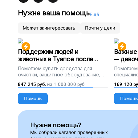
Нужна ваша помощь
Ещё
Может заинтересовать
Почти у цели
Поддержим людей и
Важные 
животных в Туапсе после
— девоч
разлива мазута
Помогаем
купить средства для
Помогаем
очистки, защитное оборудование,
специалис
лекарства, корм и предметы первой
847 245
руб.
из
1 000 000
руб.
169 120
ру
необходимости
Помочь
Помочь
Нужна помощь?
Мы собрали каталог проверенных