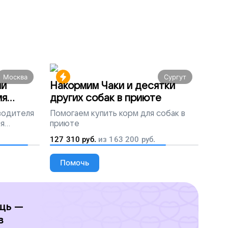
Москва
Сургут
ми
Накормим Чаки и десятки
мя
других собак в приюте
 водителя
Помогаем
купить корм для собак в
ля
приюте
людей
127 310
руб.
из
163 200
руб.
Помочь
щь —
в