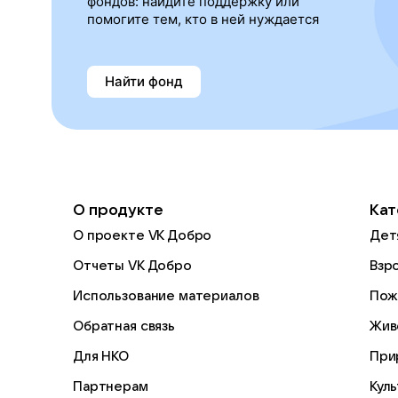
фондов: найдите поддержку или
помогите тем, кто в ней нуждается
Найти фонд
О продукте
Кат
О проекте VK Добро
Дет
Отчеты VK Добро
Взр
Использование материалов
Пож
Обратная связь
Жив
Для НКО
При
Партнерам
Кул