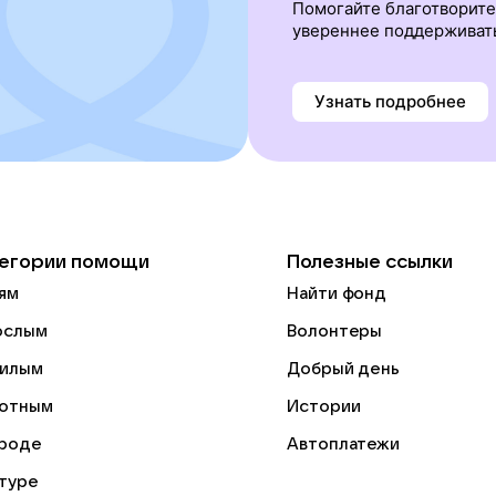
Помогайте благотворит
увереннее поддерживат
Узнать подробнее
егории помощи
Полезные ссылки
ям
Найти фонд
ослым
Волонтеры
илым
Добрый день
отным
Истории
роде
Автоплатежи
ьтуре