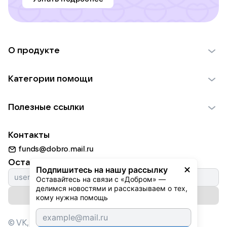
О продукте
О проекте VK Добро
Категории помощи
Отчеты VK Добро
Детям
Использование материалов
Полезные ссылки
Взрослым
Обратная связь
Найти фонд
Пожилым
Контакты
Для НКО
Волонтеры
Животным
funds@dobro.mail.ru
Партнерам
Добрый день
Оставайтесь с нами
Природе
Подпишитесь на нашу рассылку
Истории
Оставайтесь на связи с «Добром» — 
Культуре
делимся новостями и рассказываем о тех, 
Автоплатежи
Подписаться на рассылку
Фондам
кому нужна помощь
© VK,
2026
г. Все права защищены.