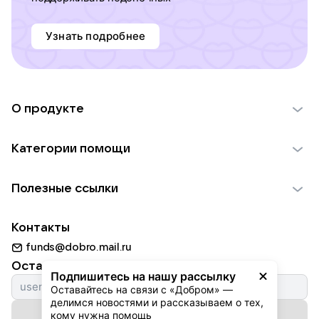
Узнать подробнее
О продукте
О проекте VK Добро
Категории помощи
Отчеты VK Добро
Детям
Использование материалов
Полезные ссылки
Взрослым
Обратная связь
Найти фонд
Пожилым
Контакты
Для НКО
Волонтеры
Животным
funds@dobro.mail.ru
Партнерам
Добрый день
Оставайтесь с нами
Природе
Подпишитесь на нашу рассылку
Истории
Оставайтесь на связи с «Добром» — 
Культуре
делимся новостями и рассказываем о тех, 
Автоплатежи
Подписаться на рассылку
Фондам
кому нужна помощь