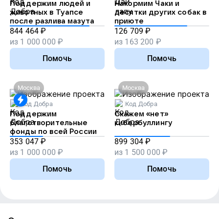
Поддержим людей и
Накормим Чаки и
животных в Туапсе
десятки других собак в
после разлива мазута
приюте
844 464
₽
126 709
₽
из
1 000 000
₽
из
163 200
₽
Помочь
Помочь
Москва
Москва
Код Добра
Код Добра
Поддержим
Скажем «нет»
благотворительные
кибербуллингу
фонды по всей России
353 047
₽
899 304
₽
из
1 000 000
₽
из
1 500 000
₽
Помочь
Помочь