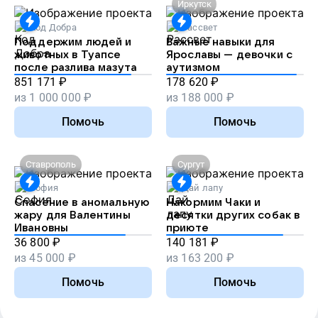
Иркутск
Код Добра
Рассвет
Поддержим людей и
Важные навыки для
животных в Туапсе
Ярославы — девочки с
после разлива мазута
аутизмом
851 171
₽
178 620
₽
из
1 000 000
₽
из
188 000
₽
Помочь
Помочь
Ставрополь
Сургут
София
Дай лапу
Спасение в аномальную
Накормим Чаки и
жару для Валентины
десятки других собак в
Ивановны
приюте
36 800
₽
140 181
₽
из
45 000
₽
из
163 200
₽
Помочь
Помочь