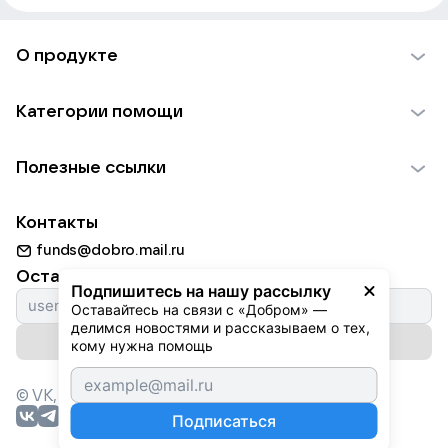
О продукте
О проекте VK Добро
Категории помощи
Отчеты VK Добро
Детям
Использование материалов
Полезные ссылки
Взрослым
Обратная связь
Найти фонд
Пожилым
Контакты
Для НКО
Волонтеры
Животным
funds@dobro.mail.ru
Партнерам
Добрый день
Оставайтесь с нами
Природе
Подпишитесь на нашу рассылку
Истории
Оставайтесь на связи с «Добром» — 
Культуре
делимся новостями и рассказываем о тех, 
Автоплатежи
Подписаться на рассылку
Фондам
кому нужна помощь
© VK,
2026
г. Все права защищены.
Подписаться