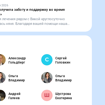
я 2026
олучила заботу и поддержку во время
я
»
я лечения рядом с Викой круглосуточно
ась няня. Благодаря вашей помощи наша
ная не оставалась одна в сложный период.
Александр
Сергей
Гольдберг
Головкин
Ольга
Ольга
Владимир
Владимир
Андрей
Шустрова
Галеев
Екатерина