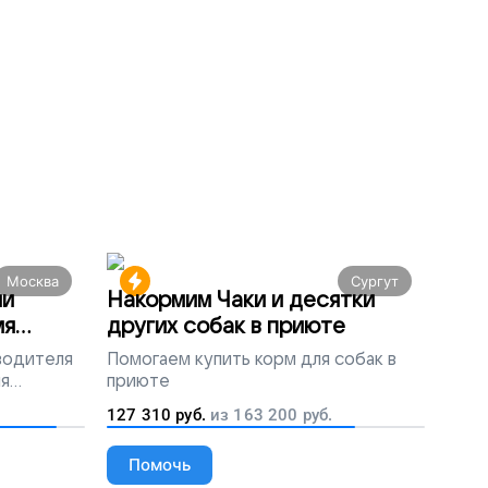
Москва
Сургут
ми
Накормим Чаки и десятки
мя
других собак в приюте
 водителя
Помогаем
купить корм для собак в
ля
приюте
людей
127 310
руб.
из
163 200
руб.
Помочь