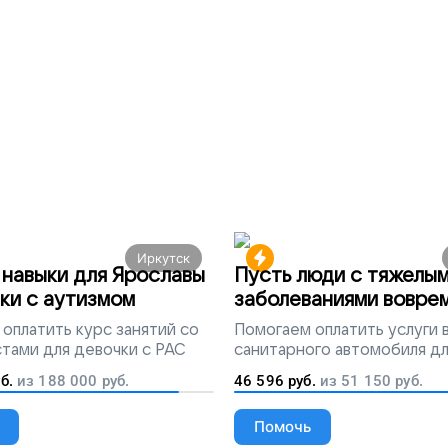
Иркутск
навыки для Ярославы
Пусть люди с тяжелы
ки с аутизмом
заболеваниями вовре
попадут на лечение
оплатить курс занятий со
Помогаем
оплатить услуги
тами для девочки с РАС
санитарного автомобиля д
перевозки тяжелобольных 
б.
из
188 000
руб.
46 596
руб.
из
51 150
руб.
Помочь