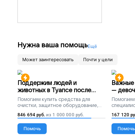
Нужна ваша помощь
Ещё
Может заинтересовать
Почти у цели
Поддержим людей и
Важные 
животных в Туапсе после
— девоч
разлива мазута
Помогаем
купить средства для
Помогаем
очистки, защитное оборудование,
специалис
лекарства, корм и предметы первой
846 694
руб.
из
1 000 000
руб.
167 120
ру
необходимости
Помочь
Помочь