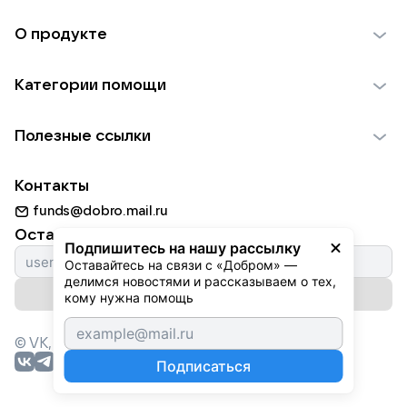
О продукте
О проекте VK Добро
Категории помощи
Отчеты VK Добро
Детям
Использование материалов
Полезные ссылки
Взрослым
Обратная связь
Найти фонд
Пожилым
Контакты
Для НКО
Волонтеры
Животным
funds@dobro.mail.ru
Партнерам
Добрый день
Оставайтесь с нами
Природе
Подпишитесь на нашу рассылку
Истории
Оставайтесь на связи с «Добром» — 
Культуре
делимся новостями и рассказываем о тех, 
Автоплатежи
Подписаться на рассылку
Фондам
кому нужна помощь
© VK,
2026
г. Все права защищены.
Подписаться