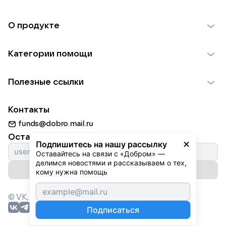
О продукте
О проекте VK Добро
Категории помощи
Отчеты VK Добро
Детям
Использование материалов
Полезные ссылки
Взрослым
Обратная связь
Найти фонд
Пожилым
Контакты
Для НКО
Волонтеры
Животным
funds@dobro.mail.ru
Партнерам
Добрый день
Оставайтесь с нами
Природе
Подпишитесь на нашу рассылку
Истории
Оставайтесь на связи с «Добром» — 
Культуре
делимся новостями и рассказываем о тех, 
Автоплатежи
Подписаться на рассылку
Фондам
кому нужна помощь
© VK,
2026
г. Все права защищены.
Подписаться