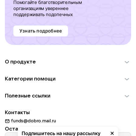
Помогайте благотворительным
организациям увереннее
поддерживать подопечных
Узнать подробнее
О продукте
О проекте VK Добро
Категории помощи
Отчеты VK Добро
Детям
Использование материалов
Полезные ссылки
Взрослым
Обратная связь
Найти фонд
Пожилым
Контакты
Для НКО
Волонтеры
Животным
funds@dobro.mail.ru
Партнерам
Добрый день
Оставайтесь с нами
Природе
Подпишитесь на нашу рассылку