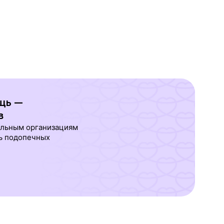
щь —
в
ельным организациям
ь подопечных