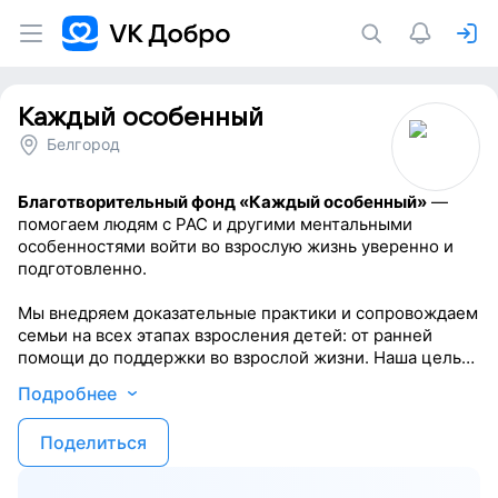
Каждый особенный
Белгород
Благотворительный фонд «Каждый особенный»
—
помогаем людям с РАС и другими ментальными
особенностями войти во взрослую жизнь уверенно и
подготовленно.
Мы внедряем доказательные практики и сопровождаем
семьи на всех этапах взросления детей: от ранней
помощи до поддержки во взрослой жизни. Наша цель
— не разовые акции, а создание устойчивой, гуманной
Подробнее
системы поддержки, встроенной в государство и
общество. Мы разрабатываем решения, которые
Поделиться
работают без нашего постоянного участия — чтобы
помогать не сотням, а тысячам семей.