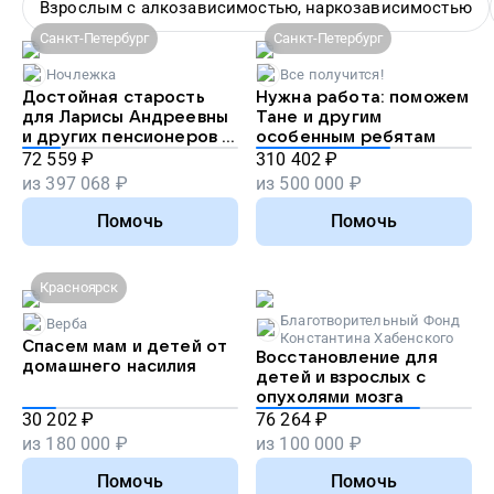
Взрослым с алкозависимостью, наркозависимостью
Санкт-Петербург
Санкт-Петербург
Ночлежка
Все получится!
Достойная старость
Нужна работа: поможем
для Ларисы Андреевны
Тане и другим
и других пенсионеров в
особенным ребятам
беде
72 559
₽
310 402
₽
из
397 068
₽
из
500 000
₽
Помочь
Помочь
Красноярск
Благотворительный Фонд
Верба
Константина Хабенского
Спасем мам и детей от
Восстановление для
домашнего насилия
детей и взрослых с
опухолями мозга
30 202
₽
76 264
₽
из
180 000
₽
из
100 000
₽
Помочь
Помочь