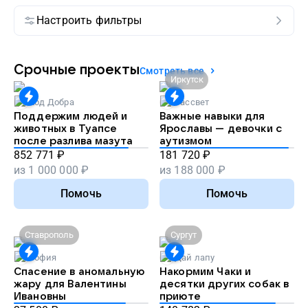
Настроить фильтры
Срочные проекты
Смотреть все
Иркутск
Код Добра
Рассвет
Поддержим людей и
Важные навыки для
животных в Туапсе
Ярославы — девочки с
после разлива мазута
аутизмом
852 771
₽
181 720
₽
из
1 000 000
₽
из
188 000
₽
Помочь
Помочь
Ставрополь
Сургут
София
Дай лапу
Спасение в аномальную
Накормим Чаки и
жару для Валентины
десятки других собак в
Ивановны
Лучший подарок на
приюте
день рождения