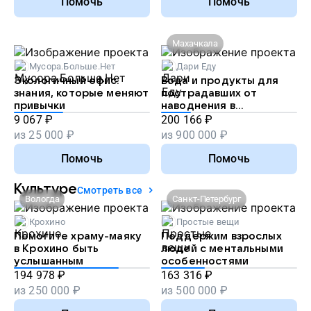
Помочь
Помочь
Махачкала
Мусора.Больше.Нет
Дари Еду
Экологичный офис:
Вода и продукты для
знания, которые меняют
пострадавших от
привычки
наводнения в
Дагестане
9 067
₽
200 166
₽
из
25 000
₽
из
900 000
₽
Помочь
Помочь
Культуре
Смотреть все
Вологда
Санкт-Петербург
Крохино
Простые вещи
Помогите храму-маяку
Поддержим взрослых
в Крохино быть
людей с ментальными
услышанным
особенностями
194 978
₽
163 316
₽
из
250 000
₽
из
500 000
₽