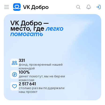
VK Добро —
место,
где
легко
помогать
331
фонд, проверенный
нашей
командой
100%
денег помогут, мы
не берем
комиссии
2 517 641
столько раз вы
поддержали
наш проект