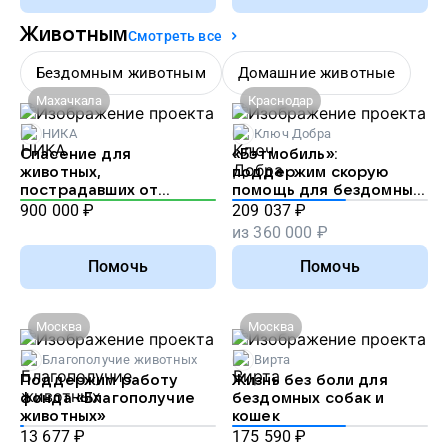
Животным
Смотреть все
Бездомным животным
Домашние животные
Махачкала
Краснодар
НИКА
Ключ Добра
Спасение для
«Бэтмобиль»:
животных,
поддержим скорую
пострадавших от
помощь для бездомных
наводнения в
животных
900 000
₽
209 037
₽
Дагестане
из
360 000
₽
Помочь
Помочь
Москва
Москва
Благополучие животных
Вирта
Поддержим работу
Жизнь без боли для
фонда «Благополучие
бездомных собак и
животных»
кошек
13 677
₽
175 590
₽