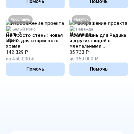
Помочь
Помочь
Ярославль
Иркутск
Белый Ирис
Надежда
Не просто стены: новая
Яркая жизнь для Радика
жизнь для старинного
и других людей с
храма
ментальными
особенностями
142 329
₽
35 733
₽
из
450 000
₽
из
350 000
₽
Помочь
Помочь