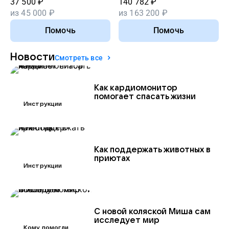
37 500
₽
140 782
₽
— возможность
из
45 000
₽
из
163 200
₽
помочь другим
Помочь
Помочь
Подробнее
Новости
Смотреть все
Как кардиомонитор
помогает спасать жизни
Инструкции
Как поддержать животных в
приютах
Инструкции
С новой коляской Миша сам
исследует мир
Кому помогли