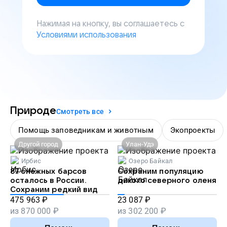
Нажимая на кнопку, вы соглашаетесь с
Условиями использования
Природе
Смотреть все
Помощь заповедникам и животным
Экопроекты
Другой город
Улан-Удэ
Ирбис
Озеро Байкал
87 снежных барсов
Сохраним популяцию
осталось в России.
дикого северного оленя
Сохраним редкий вид
475 963
₽
23 087
₽
из
870 000
₽
из
302 200
₽