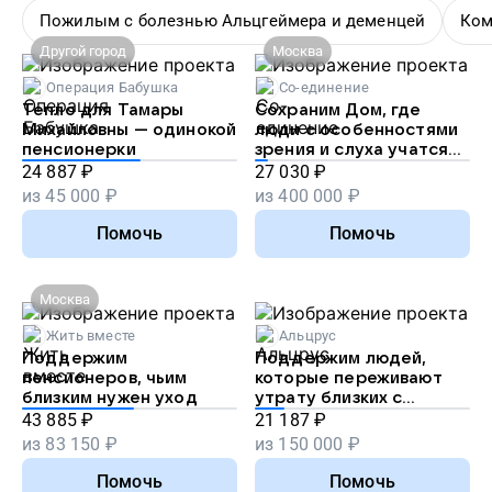
Пожилым с болезнью Альцгеймера и деменцей
Ком
Другой город
Москва
Операция Бабушка
Со-единение
Тепло для Тамары
Сохраним Дом, где
Михайловны — одинокой
люди с особенностями
пенсионерки
зрения и слуха учатся
жить самостоятельно
24 887
₽
27 030
₽
из
45 000
₽
из
400 000
₽
Помочь
Помочь
Москва
Жить вместе
Альцрус
Поддержим
Поддержим людей,
пенсионеров, чьим
которые переживают
близким нужен уход
утрату близких с
деменцией
43 885
₽
21 187
₽
из
83 150
₽
из
150 000
₽
Помочь
Помочь