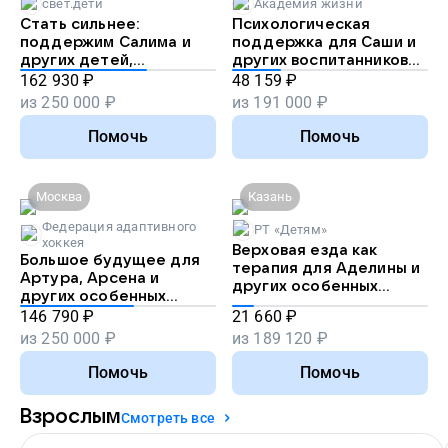
свет.дети
Академия жизни
Стать сильнее:
Психологическая
поддержим Салима и
поддержка для Саши и
других детей,
других воспитанников
перенесших рак
детдомов
162 930
₽
48 159
₽
из
250 000
₽
из
191 000
₽
Помочь
Помочь
Москва
Казань
Федерация адаптивного
РТ «Детям»
хоккея
Верховая езда как
Большое будущее для
терапия для Аделины и
Артура, Арсена и
других особенных
других особенных
детей
хоккеистов
146 790
₽
21 660
₽
из
250 000
₽
из
189 120
₽
Помочь
Помочь
Взрослым
Смотреть все